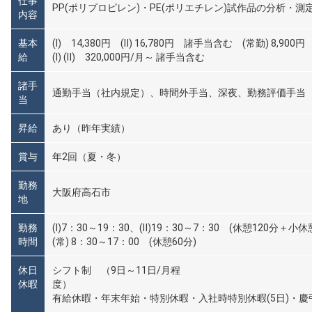
仕事
PP(ポリプロピレン)・PE(ポリエチレン)試作品の分析・測
内容
基本
(Ⅰ) 14,380円 (Ⅱ) 16,780円 諸手当含む (常勤) 8,9
給
(Ⅰ) (Ⅱ) 320,000円/月～ 諸手当含む
諸手
通勤手当（社内規定）、時間外手当、深夜、勤務評価手当
当
昇給
あり（昨年実績）
賞与
年2回（夏・冬）
勤務
大阪府高石市
地
勤務
(Ⅰ)7：30～19：30、(Ⅱ)19：30～7：30 (休憩120分＋小休
時間
(常) 8：30～17：00 (休憩60分)
休日
シフト制 （9日～11日/月程
休暇
度）
有給休暇・年末年始・特別休暇・入社時特別休暇(5日)・