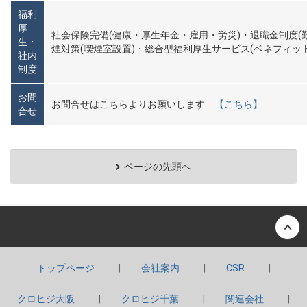
福利
厚
社会保険完備(健康・厚生年金・雇用・労災)・退職金制度
生・
煙対策(喫煙室設置)・総合型福利厚生サービス(ベネフィッ
社内
制度
お問
お問合せはこちらよりお願いします
【こちら】
合せ
ページの先頭へ
Back to top
トップページ
会社案内
CSR
クロヒジ大阪
クロヒジ千葉
関連会社