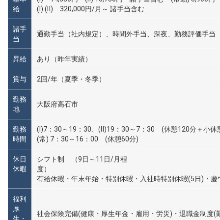
給
(Ⅰ) (Ⅱ) 320,000円/月～ 諸手当含む
諸手
通勤手当（社内規定）、時間外手当、深夜、勤務評価手当
当
昇給
あり（昨年実績）
賞与
2回/年（夏季・冬季）
勤務
大阪府高石市
地
勤務
(Ⅰ)7：30～19：30、(Ⅱ)19：30～7：30 (休憩120分＋小休
時間
(常) 7：30～16：00 (休憩60分)
休日
シフト制 （9日～11日/月程
休暇
有給休暇・年末年始・特別休暇・入社時特別休暇(5日)・
福利
厚
社会保険完備(健康・厚生年金・雇用・労災)・退職金制度(
生・